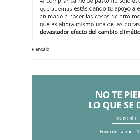
Al comprar carne de pasto no solo es
que además
estás dando tu apoyo a 
animado a hacer las cosas de otro mo
que es ahora mismo una de las poca
devastador efecto del cambio climáti
Piénsalo.
NO TE PI
LO QUE SE 
SUBSCRÍBE
Envío dos al mes. Y