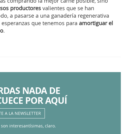
tás comprando la mejor carne posible, sino
esos productores
valientes que se han
do, a pasarse a una ganadería regenerativa
s esperanzas que tenemos para
amortiguar el
co
.
ERDAS NADA DE
CUECE POR AQUÍ
TE A LA NEWSLETTER
 son interesantísimas, claro.