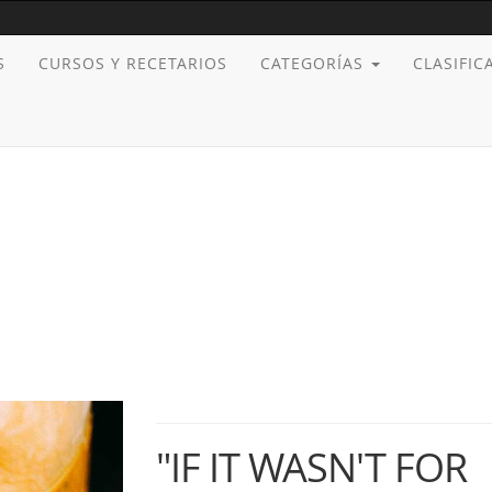
S
CURSOS Y RECETARIOS
CATEGORÍAS
CLASIFI
"IF IT WASN'T FOR