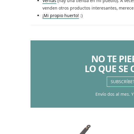
Veritas
(hay una tienda en mi pueblo). A veces
venden otros productos interesantes, merece 
¡Mi propio huerto!
:)
NO TE PI
LO QUE SE 
SUBSCRÍBE
Envío dos al mes. Y