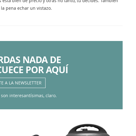
 está bien de precio y otras no tanto, tú decides. También
la pena echar un vistazo.
ERDAS NADA DE
CUECE POR AQUÍ
TE A LA NEWSLETTER
 son interesantísimas, claro.