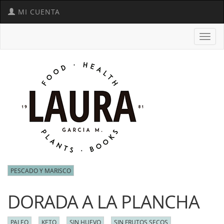
MI CUENTA
Toggl
navig
PESCADO Y MARISCO
DORADA A LA PLANCHA
PALEO
KETO
SIN HUEVO
SIN FRUTOS SECOS