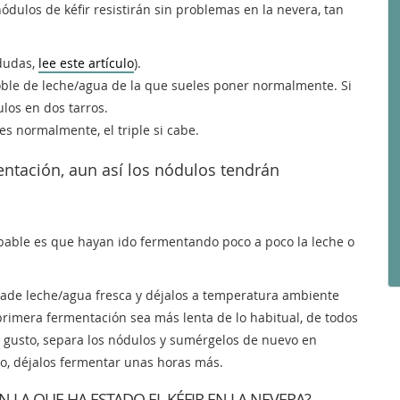
ódulos de kéfir resistirán sin problemas en la nevera, tan
 dudas,
lee este artículo
).
ble de leche/agua de la que sueles poner normalmente. Si
los en dos tarros.
s normalmente, el triple si cabe.
rmentación, aun así los nódulos tendrán
obable es que hayan ido fermentando poco a poco la leche o
añade leche/agua fresca y déjalos a temperatura ambiente
primera fermentación sea más lenta de lo habitual, de todos
tu gusto, separa los nódulos y sumérgelos de nuevo en
co, déjalos fermentar unas horas más.
N LA QUE HA ESTADO EL KÉFIR EN LA NEVERA?