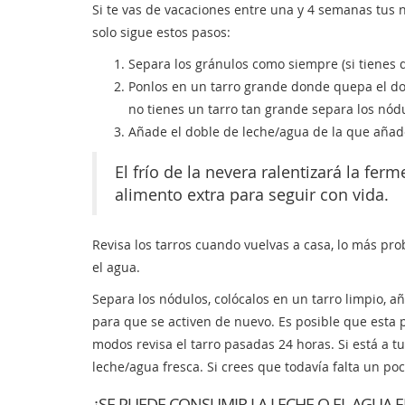
Si te vas de vacaciones entre una y 4 semanas tus n
solo sigue estos pasos:
Separa los gránulos como siempre (si tienes
Ponlos en un tarro grande donde quepa el do
no tienes un tarro tan grande separa los nódu
Añade el doble de leche/agua de la que añade
El frío de la nevera ralentizará la fe
alimento extra para seguir con vida.
Revisa los tarros cuando vuelvas a casa, lo más pr
el agua.
Separa los nódulos, colócalos en un tarro limpio, 
para que se activen de nuevo. Es posible que esta 
modos revisa el tarro pasadas 24 horas. Si está a 
leche/agua fresca. Si crees que todavía falta un po
¿SE PUEDE CONSUMIR LA LECHE O EL AGUA E