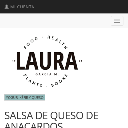
MI CUENTA
Toggl
navig
YOGUR, KÉFIR Y QUESO
SALSA DE QUESO DE
ANACARDOS