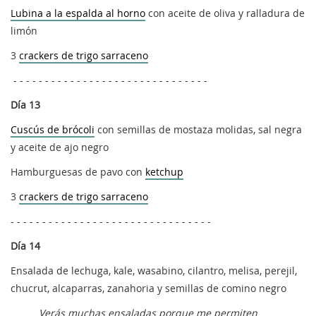
Lubina a la espalda al horno
con aceite de oliva y ralladura de
limón
3
crackers de trigo sarraceno
- - - - - - - - - - - - - - - - - - - - - - - - - - - - - - -
Día 13
Cuscús de brócoli
con semillas de mostaza molidas, sal negra
y aceite de ajo negro
Hamburguesas de pavo con
ketchup
3
crackers de trigo sarraceno
- - - - - - - - - - - - - - - - - - - - - - - - - - - - - - - -
Día 14
Ensalada de lechuga, kale, wasabino, cilantro, melisa, perejil,
chucrut, alcaparras, zanahoria y semillas de comino negro
Verás muchas ensaladas porque me permiten