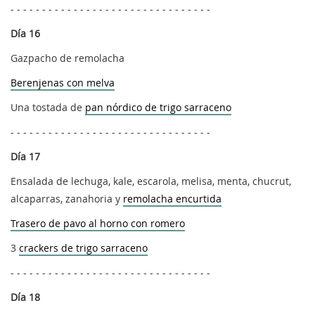
- - - - - - - - - - - - - - - - - - - - - - - - - - - - - - - -
Día 16
Gazpacho de remolacha
Berenjenas con melva
Una tostada de
pan nórdico de trigo sarraceno
- - - - - - - - - - - - - - - - - - - - - - - - - - - - - - - -
Día 17
Ensalada de lechuga, kale, escarola, melisa, menta, chucrut,
alcaparras, zanahoria y
remolacha encurtida
Trasero de pavo al horno con romero
3
crackers de trigo sarraceno
- - - - - - - - - - - - - - - - - - - - - - - - - - - - - - - -
Día 18