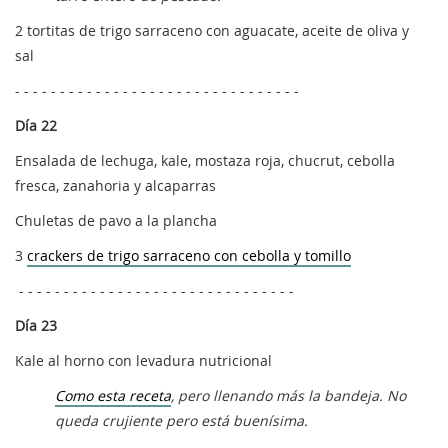
2 tortitas de trigo sarraceno con aguacate, aceite de oliva y
sal
- - - - - - - - - - - - - - - - - - - - - - - - - - - - - - - -
Día 22
Ensalada de lechuga, kale, mostaza roja, chucrut, cebolla
fresca, zanahoria y alcaparras
Chuletas de pavo a la plancha
3
crackers de trigo sarraceno con cebolla y tomillo
- - - - - - - - - - - - - - - - - - - - - - - - - - - - - - -
Día 23
Kale al horno con levadura nutricional
Como esta receta
, pero llenando más la bandeja. No
queda crujiente pero está buenísima.