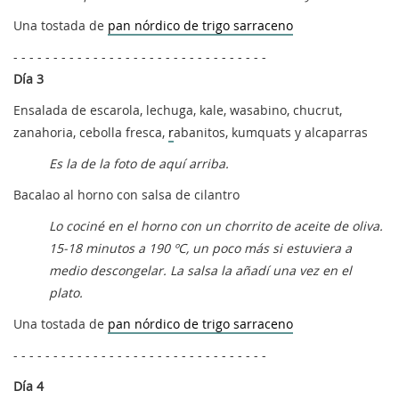
Una tostada de
pan nórdico de trigo sarraceno
- - - - - - - - - - - - - - - - - - - - - - - - - - - - - - - -
Día 3
Ensalada de escarola, lechuga, kale, wasabino, chucrut,
zanahoria, cebolla fresca,
r
abanitos, kumquats y alcaparras
Es la de la foto de aquí arriba.
Bacalao al horno con salsa de cilantro
Lo cociné en el horno con un chorrito de aceite de oliva.
15-18 minutos a 190 ºC, un poco más si estuviera a
medio descongelar. La salsa la añadí una vez en el
plato.
Una tostada de
pan nórdico de trigo sarraceno
- - - - - - - - - - - - - - - - - - - - - - - - - - - - - - - -
Día 4