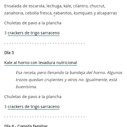
Ensalada de escarola, lechuga, kale, cilantro, chucrut,
zanahoria, cebolla fresca,
r
abanitos, kumquats y alcaparras
Chuletas de pavo a la plancha
3
crackers de trigo sarraceno
- - - - - - - - - - - - - - - - - - - - - - - - - - - - - - - -
Día 5
Kale al horno con levadura nutricional
Esa receta, pero llenando la bandeja del horno. Algunos
trozos quedan crujientes y otros no. Igualmente, está
buenísima.
Chuletas de pavo a la plancha
3
crackers de trigo sarraceno
- - - - - - - - - - - - - - - - - - - - - - - - - - - - - - - -
Día 6 · Comida familiar